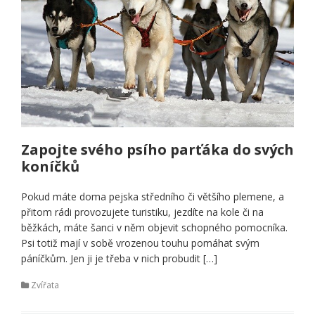
Zapojte svého psího parťáka do svých
koníčků
Pokud máte doma pejska středního či většího plemene, a
přitom rádi provozujete turistiku, jezdíte na kole či na
běžkách, máte šanci v něm objevit schopného pomocníka.
Psi totiž mají v sobě vrozenou touhu pomáhat svým
páníčkům. Jen ji je třeba v nich probudit […]
Zvířata