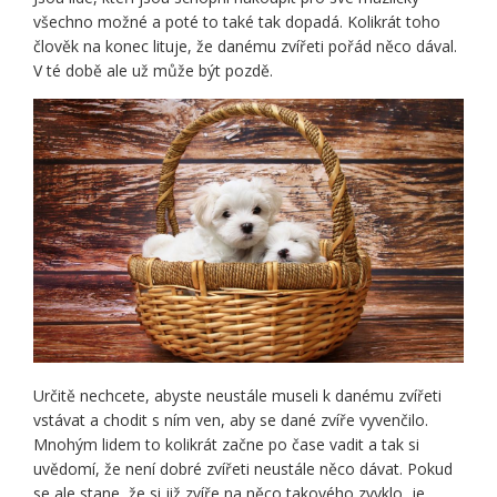
všechno možné a poté to také tak dopadá. Kolikrát toho
člověk na konec lituje, že danému zvířeti pořád něco dával.
V té době ale už může být pozdě.
Určitě nechcete, abyste neustále museli k danému zvířeti
vstávat a chodit s ním ven, aby se dané zvíře vyvenčilo.
Mnohým lidem to kolikrát začne po čase vadit a tak si
uvědomí, že není dobré zvířeti neustále něco dávat. Pokud
se ale stane, že si již zvíře na něco takového zvyklo, je