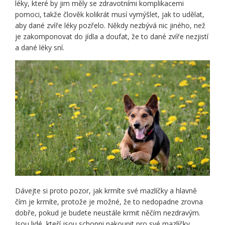
léky, které by jim měly se zdravotními komplikacemi
pomoci, takže člověk kolikrát musí vymýšlet, jak to udělat,
aby dané zvíře léky pozřelo. Někdy nezbývá nic jiného, než
je zakomponovat do jídla a doufat, že to dané zvíře nezjistí
a dané léky sní.
Dávejte si proto pozor, jak krmíte své mazlíčky a hlavně
čím je krmíte, protože je možné, že to nedopadne zrovna
dobře, pokud je budete neustále krmit něčím nezdravým.
Jsou lidé, kteří jsou schopni nakoupit pro své mazlíčky