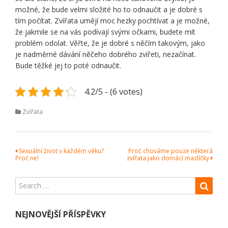
možné, že bude velmi složité ho to odnaučit a je dobré s
tím počítat. Zvířata umějí moc hezky pochtívat a je možné,
že jakmile se na vás podívají svými očkami, budete mít
problém odolat. Věřte, že je dobré s něčím takovým, jako
je nadměrné dávání něčeho dobrého zvířeti, nezačínat.
Bude těžké jej to poté odnaučit.
4.2/5 - (6 votes)
Zvířata
Navigace
Sexuální život v každém věku?
Proč chováme pouze některá
Proč ne!
zvířata jako domácí mazlíčky
pro
příspěvek
NEJNOVĚJŠÍ PŘÍSPĚVKY