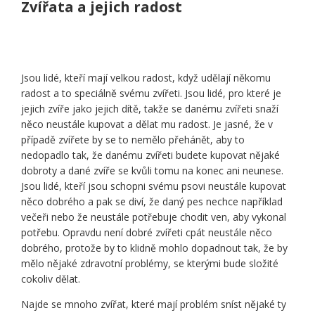
Zvířata a jejich radost
Jsou lidé, kteří mají velkou radost, když udělají někomu
radost a to speciálně svému zvířeti. Jsou lidé, pro které je
jejich zvíře jako jejich dítě, takže se danému zvířeti snaží
něco neustále kupovat a dělat mu radost. Je jasné, že v
případě zvířete by se to nemělo přehánět, aby to
nedopadlo tak, že danému zvířeti budete kupovat nějaké
dobroty a dané zvíře se kvůli tomu na konec ani neunese.
Jsou lidé, kteří jsou schopni svému psovi neustále kupovat
něco dobrého a pak se diví, že daný pes nechce například
večeři nebo že neustále potřebuje chodit ven, aby vykonal
potřebu. Opravdu není dobré zvířeti cpát neustále něco
dobrého, protože by to klidně mohlo dopadnout tak, že by
mělo nějaké zdravotní problémy, se kterými bude složité
cokoliv dělat.
Najde se mnoho zvířat, které mají problém sníst nějaké ty