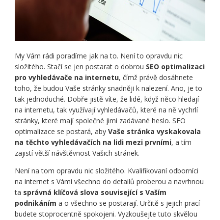
My
Vám rádi poradíme jak na to. Není to opravdu nic
složitého. Stačí se jen postarat o dobrou
SEO optimalizaci
pro vyhledávače na internetu
, čímž právě dosáhnete
toho, že budou Vaše stránky snadněji k nalezení. Ano, je to
tak jednoduché. Dobře jistě víte, že lidé, když něco hledají
na internetu, tak využívají vyhledávačů, které na ně vychrlí
stránky, které mají společné jimi zadávané heslo. SEO
optimalizace se postará, aby
Vaše stránka vyskakovala
na těchto vyhledávačích na lidi mezi prvními
, a tím
zajistí větší návštěvnost Vašich stránek.
Není na tom opravdu nic složitého. Kvalifikovaní odborníci
na internet s Vámi všechno do detailů proberou a navrhnou
ta
správná klíčová slova související s Vaším
podnikáním
a o všechno se postarají. Určitě s jejich prací
budete stoprocentně spokojeni. Vyzkoušejte tuto skvělou