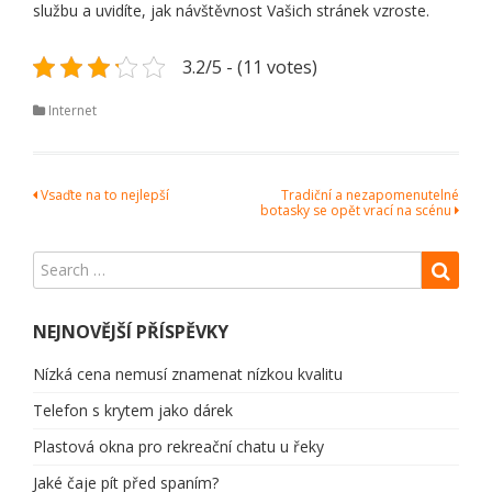
službu a uvidíte, jak návštěvnost Vašich stránek vzroste.
3.2/5 - (11 votes)
Internet
Navigace
Vsaďte na to nejlepší
Tradiční a nezapomenutelné
botasky se opět vrací na scénu
pro
příspěvek
NEJNOVĚJŠÍ PŘÍSPĚVKY
Nízká cena nemusí znamenat nízkou kvalitu
Telefon s krytem jako dárek
Plastová okna pro rekreační chatu u řeky
Jaké čaje pít před spaním?