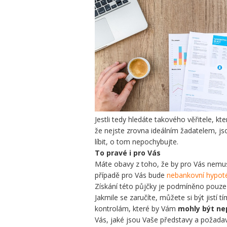
Jestli tedy hledáte takového věřitele, k
že nejste zrovna ideálním žadatelem, j
líbit, o tom nepochybujte.
To pravé i pro Vás
Máte obavy z toho, že by pro Vás nemus
případě pro Vás bude
nebankovní hypoté
Získání této půjčky je podmíněno pouze 
Jakmile se zaručíte, můžete si být jistí 
kontrolám, které by Vám
mohly být ne
Vás, jaké jsou Vaše představy a požada