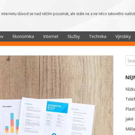
 internetu důvod se nad něčím pousmát, ale stále ne a ne něco takového nalézt
ov
Ekonomika
Internet
Služby
Technika
Výrobky
NEJ
Nízk
Tele
Plas
Jaké
Měla