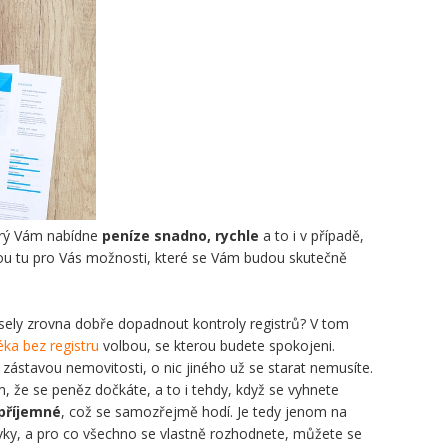
terý Vám nabídne
peníze snadno, rychle
a to i v případě,
sou tu pro Vás možnosti, které se Vám budou skutečně
ely zrovna dobře dopadnout kontroly registrů? V tom
ka bez registru
volbou, se kterou budete spokojeni.
zástavou nemovitosti, o nic jiného už se starat nemusíte.
tím, že se peněz dočkáte, a to i tehdy, když se vyhnete
příjemné
, což se samozřejmě hodí. Je tedy jenom na
vky, a pro co všechno se vlastně rozhodnete, můžete se