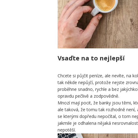
Vsaďte na to nejlepší
Chcete si půjčit peníze, ale nevíte, na 
tak někde nepůjčí, protože nejste zrovna
proběhne snadno, rychle a bez jakýchkoli
opravdu pečlivě a zodpovědně.
Mnozí mají pocit, že banky jsou těmi, k
ale taková, že tomu tak rozhodně není,
se kterými dopředu nepočítal, o tom nep
jakmile je odhalena nějaká nesrovnalost
nepotěší.