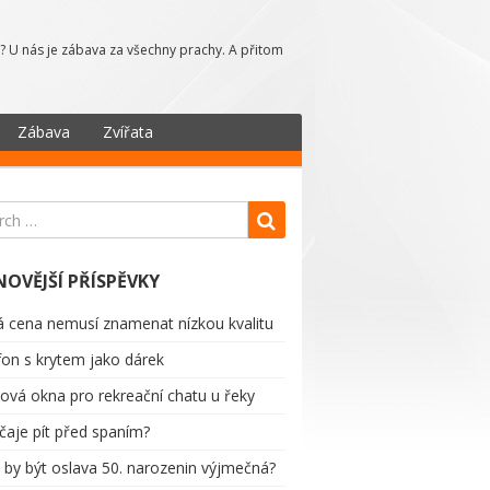
? U nás je zábava za všechny prachy. A přitom
Zábava
Zvířata
NOVĚJŠÍ PŘÍSPĚVKY
á cena nemusí znamenat nízkou kvalitu
fon s krytem jako dárek
tová okna pro rekreační chatu u řeky
 čaje pít před spaním?
 by být oslava 50. narozenin výjmečná?