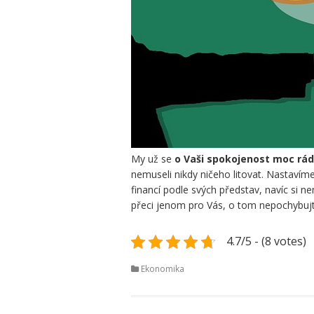
My už se
o Vaši spokojenost moc rá
nemuseli nikdy ničeho litovat. Nastavíme
financí podle svých představ, navíc si ne
přeci jenom pro Vás, o tom nepochybujt
4.7/5 - (8 votes)
Ekonomika