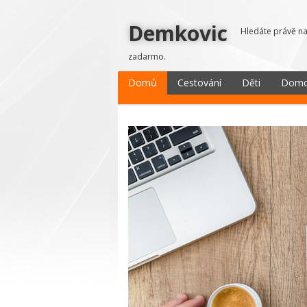
Demkovic
Hledáte právě na
zadarmo.
Domů
Cestování
Děti
Dom