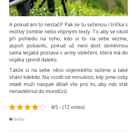
A pokud ani to nestačí? Pak se tu seženou i trička s
motivy zombie nebo vtipnými texty. To aby se okolí
při pohledu na toho, kdo si to na sebe vezme,
aspoň pobavilo, pokud už není dost úsměvnou
sama lecjaká postava v army oblečení, která má do
vojáka zjevně daleko.
Takže si na sebe něco vojenského sežene a také
shání kdekdo. Na rozdíl od minulosti, kdy jsme coby
mladí muži naopak dělali vše pro to, aby nás stát
nenavléknul do mundůrů.
4/5 - (12 votes)
Služby