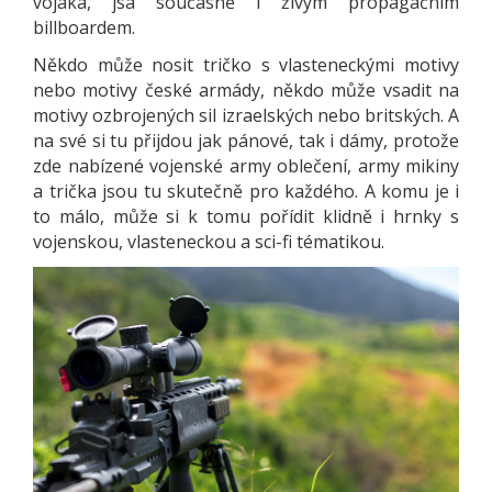
vojáka, jsa současně i živým propagačním
billboardem.
Někdo může nosit tričko s vlasteneckými motivy
nebo motivy české armády, někdo může vsadit na
motivy ozbrojených sil izraelských nebo britských. A
na své si tu přijdou jak pánové, tak i dámy, protože
zde nabízené vojenské army oblečení, army mikiny
a trička jsou tu skutečně pro každého. A komu je i
to málo, může si k tomu pořídit klidně i hrnky s
vojenskou, vlasteneckou a sci-fi tématikou.