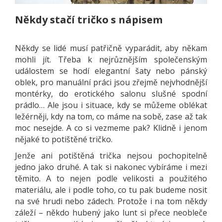
Někdy stačí tričko s nápisem
Někdy se lidé musí patřičně vyparádit, aby někam
mohli jít. Třeba k nejrůznějším společenským
událostem se hodí elegantní šaty nebo pánský
oblek, pro manuální práci jsou zřejmě nejvhodnější
montérky, do erotického salonu slušné spodní
prádlo… Ale jsou i situace, kdy se můžeme oblékat
ležérněji, kdy na tom, co máme na sobě, zase až tak
moc nesejde. A co si vezmeme pak? Klidně i jenom
nějaké to potištěné tričko.
Jenže ani potištěná trička nejsou pochopitelně
jedno jako druhé. A tak si nakonec vybíráme i mezi
těmito. A to nejen podle velikosti a použitého
materiálu, ale i podle toho, co tu pak budeme nosit
na své hrudi nebo zádech. Protože i na tom někdy
záleží – někdo hubený jako lunt si přece neobleče