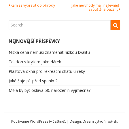
Navigace
Kam se vypravit do přírody
Jaké nevýhody mají nejlevnější
zapuštěné bazény
pro
příspěvek
NEJNOVĚJŠÍ PŘÍSPĚVKY
Nízká cena nemusí znamenat nízkou kvalitu
Telefon s krytem jako dárek
Plastová okna pro rekreační chatu u řeky
Jaké čaje pít před spaním?
Měla by být oslava 50. narozenin výjmečná?
Používáme WordPress (v češtině).
|
Design: Dream vytvořil
vsFish
.