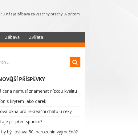
? U nás je zábava za všechny prachy. A přitom
Zábava
Zvířata
NOVĚJŠÍ PŘÍSPĚVKY
á cena nemusí znamenat nízkou kvalitu
fon s krytem jako dárek
tová okna pro rekreační chatu u řeky
 čaje pít před spaním?
 by být oslava 50. narozenin výjmečná?