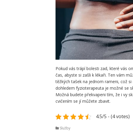
Pokud vás trápí bolesti zad, které vás om
čas, abyste si zašli k lékaři. Ten vám m
těžkých tašek na jednom rameni, což s
dohledem fyzioterapeuta je možné se skol
Možná budete překvapeni tím, že i vy s
cvičením se jí můžete zbavit.
4.5/5 - (4 votes)
Služby