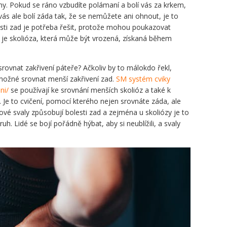
y. Pokud se ráno vzbudíte polámaní a bolí vás za krkem,
ás ale bolí záda tak, že se nemůžete ani ohnout, je to
esti zad je potřeba řešit, protože mohou poukazovat
je skolióza, která může být vrozená, získaná během
srovnat zakřivení páteře? Ačkoliv by to málokdo řekl,
 možné srovnat menší zakřivení zad.
SM systém cviky
ni/
se používají ke srovnání menších skolióz a také k
 Je to cvičení, pomocí kterého nejen srovnáte záda, ale
ové svaly způsobují bolesti zad a zejména u skoliózy je to
h. Lidé se bojí pořádně hýbat, aby si neublížili, a svaly