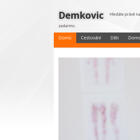
Demkovic
Hledáte právě na
zadarmo.
Domů
Cestování
Děti
Dom