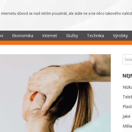
 internetu důvod se nad něčím pousmát, ale stále ne a ne něco takového nalézt
ov
Ekonomika
Internet
Služby
Technika
Výrobky
NEJ
Nízk
Tele
Plas
Jaké
Měla