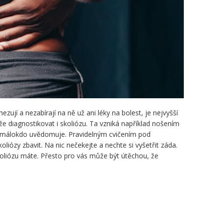
ezují a nezabírají na ně už ani léky na bolest, je nejvyšší
ůže diagnostikovat i skoliózu. Ta vzniká například nošením
i málokdo uvědomuje. Pravidelným cvičením pod
iózy zbavit. Na nic nečekejte a nechte si vyšetřit záda.
koliózu máte. Přesto pro vás může být útěchou, že