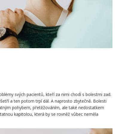
oblémy svých pacientů, kteří za nimi chodí s bolestmi zad.
šetří a ten potom trpí dál. A naprosto zbytečně. Bolesti
atným pohybem, přetěžováním, ale také nedostatkem
atnou kapitolou, která by se rovněž vůbec neměla