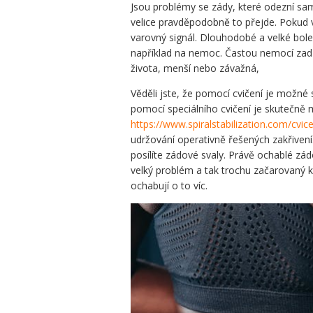
Jsou problémy se zády, které odezní sam
velice pravděpodobně to přejde. Pokud v
varovný signál. Dlouhodobé a velké bol
například na nemoc. Častou nemocí zad 
života, menší nebo závažná,
Věděli jste, že pomocí cvičení je možné 
pomocí speciálního cvičení je skutečně
https://www.spiralstabilization.com/cvice
udržování operativně řešených zakřivení.
posílíte zádové svaly. Právě ochablé zád
velký problém a tak trochu začarovaný kru
ochabují o to víc.