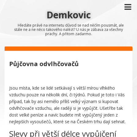
Demkovic
Hledáte právě na internetu důvod se nad něčím pousmát, ale
stále ne a ne něco takového nalézt? U nás je zábava za všechny
prachy. A přitom zadarmo.
Půjčovna odvlhčovačů
Jsou místa, kde se lidé setkávají s větší mírou vlhkého
vzduchu pouze na několik dní, či týdnů. Pokud je toto i Vás
případ, tak by asi nemělo příliš velký význam si kupovat
odvlhčovače vzduchu
, ale raději si je vypůjčit. Ušetříte tak
dost velké peníze a navíc budete mít vypůjčený jeden z
nejlepších vysoušečů, které se na Českém trhu dají sehnat.
Slevy při větší délce vypůjčení