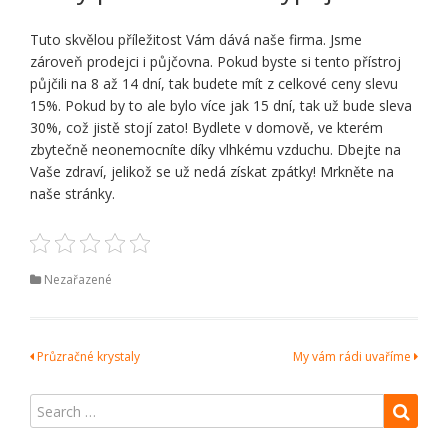
Tuto skvělou příležitost Vám dává naše firma. Jsme
zároveň prodejci i půjčovna. Pokud byste si tento přístroj
půjčili na 8 až 14 dní, tak budete mít z celkové ceny slevu
15%. Pokud by to ale bylo více jak 15 dní, tak už bude sleva
30%, což jistě stojí zato! Bydlete v domově, ve kterém
zbytečně neonemocníte díky vlhkému vzduchu. Dbejte na
Vaše zdraví, jelikož se už nedá získat zpátky! Mrkněte na
naše stránky.
Nezařazené
Navigace
Průzračné krystaly
My vám rádi uvaříme
pro
příspěvek