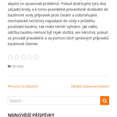
abyste se vyvarovali problémů. Pokud dodržujete tyto dva
zásadní kroky a k tomu pravidelně preventivně dodáváte do
bazénové vody přípravek proti řasám a odstraňujete
mechanické nečistoty napadané do vody v průběhu
používání bazénu, tak máte téměř vyhráno. Jak vidíte,
údržba bazénu nemusí být nijak složitá, ani náročná, pokud
se provádí pravidelně a za pomocí těch správných přípravků
bazénové chemie.
Výrobky
Navigace
Provoz na železnici
Dětská oslava narozenin
pro
příspěvek
NEJNOVĚJŠÍ PŘÍSPĚVKY