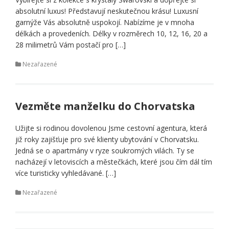
absolutní luxus! Představují neskutečnou krásu! Luxusní
garnýže Vás absolutně uspokojí. Nabízíme je v mnoha
délkách a provedeních. Délky v rozměrech 10, 12, 16, 20 a
28 milimetrů Vám postačí pro […]
Nezařazené
Vezměte manželku do Chorvatska
Užijte si rodinou dovolenou Jsme cestovní agentura, která
již roky zajišťuje pro své klienty ubytování v Chorvatsku.
Jedná se o apartmány v ryze soukromých vilách. Ty se
nacházejí v letoviscích a městečkách, které jsou čím dál tím
více turisticky vyhledávané. […]
Nezařazené