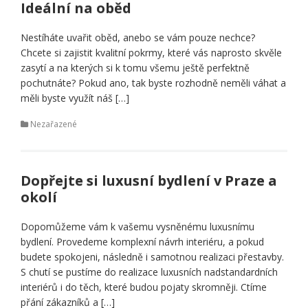
Ideální na oběd
Nestíháte uvařit oběd, anebo se vám pouze nechce?
Chcete si zajistit kvalitní pokrmy, které vás naprosto skvěle
zasytí a na kterých si k tomu všemu ještě perfektně
pochutnáte? Pokud ano, tak byste rozhodně neměli váhat a
měli byste využít náš […]
Nezařazené
Dopřejte si luxusní bydlení v Praze a
okolí
Dopomůžeme vám k vašemu vysněnému luxusnímu
bydlení. Provedeme komplexní návrh interiéru, a pokud
budete spokojeni, následně i samotnou realizaci přestavby.
S chutí se pustíme do realizace luxusních nadstandardních
interiérů i do těch, které budou pojaty skromněji. Ctíme
přání zákazníků a […]