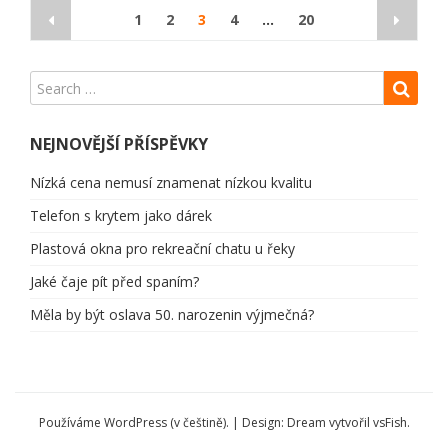
Stránkování
1
2
3
4
…
20
příspěvků
NEJNOVĚJŠÍ PŘÍSPĚVKY
Nízká cena nemusí znamenat nízkou kvalitu
Telefon s krytem jako dárek
Plastová okna pro rekreační chatu u řeky
Jaké čaje pít před spaním?
Měla by být oslava 50. narozenin výjmečná?
Používáme WordPress (v češtině).
|
Design: Dream vytvořil
vsFish
.