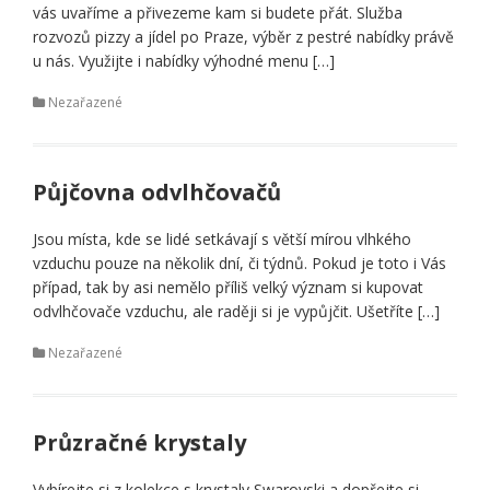
vás uvaříme a přivezeme kam si budete přát. Služba
rozvozů pizzy a jídel po Praze, výběr z pestré nabídky právě
u nás. Využijte i nabídky výhodné menu […]
Nezařazené
Půjčovna odvlhčovačů
Jsou místa, kde se lidé setkávají s větší mírou vlhkého
vzduchu pouze na několik dní, či týdnů. Pokud je toto i Vás
případ, tak by asi nemělo příliš velký význam si kupovat
odvlhčovače vzduchu, ale raději si je vypůjčit. Ušetříte […]
Nezařazené
Průzračné krystaly
Vybírejte si z kolekce s krystaly Swarovski a dopřejte si