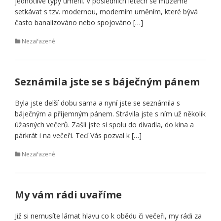
jednotlivé typy umění. V posledních letech se můžeme
setkávat s tzv. modernou, moderním uměním, které bývá
často banalizováno nebo spojováno […]
Nezařazené
Seznámila jste se s báječným pánem
Byla jste delší dobu sama a nyní jste se seznámila s
báječným a příjemným pánem. Strávila jste s ním už několik
úžasných večerů. Zašli jste si spolu do divadla, do kina a
párkrát i na večeři. Teď Vás pozval k […]
Nezařazené
My vám rádi uvaříme
Již si nemusíte lámat hlavu co k obědu či večeři, my rádi za