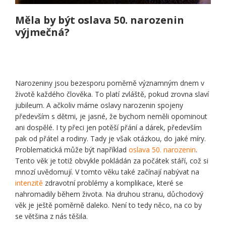
Měla by být oslava 50. narozenin
výjmečná?
Narozeniny jsou bezesporu poměrně významným dnem v
životě každého člověka. To platí zvláště, pokud zrovna slaví
jubileum. A ačkoliv máme oslavy narozenin spojeny
především s dětmi, je jasné, že bychom neměli opominout
ani dospělé. I ty přeci jen potěší přání a dárek, především
pak od přátel a rodiny. Tady je však otázkou, do jaké míry.
Problematická může být například
oslava 50. narozenin
.
Tento věk je totiž obvykle pokládán za počátek stáří, což si
mnozí uvědomují. V tomto věku také začínají nabývat na
intenzitě
zdravotní problémy a komplikace, které se
nahromadily během života. Na druhou stranu, důchodový
věk je ještě poměrně daleko. Není to tedy něco, na co by
se většina z nás těšila.