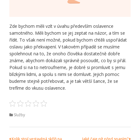
Zde bychom měli vzít v úvahu především oslavence
samotného. Měli bychom se jej zeptat na názor, a tím se
řídit. To však není možné, pokud bychom chtěli uspořádat
oslavu jako překvapení. V takovém případě se musíme
spolehnout na to, že onoho člověka dostatečně dobře
známe, abychom dokázali správně posoudit, co by si přál.
Pokud si na to netroufneme, je dobré si promluvit s jemu
blízkými lidmi, a spolu s nimi se domluvit. Jejich pomoc
budeme stejně potřebovat, a je tak větší šance, že se
trefíme do vkusu oslavence.
Služby
Kolik stojí vestavěná skříň na
Jaké čaje pít před spaním?